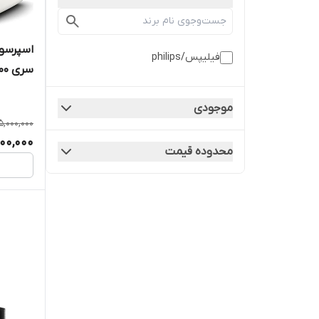
اسپرسوس
فیلیپس/philips
atteGo
موجودی
5,000,000
00,000
محدوده قیمت