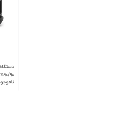
دستگاه 
590/90
ناموجود