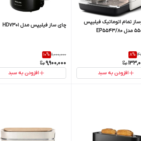
از تمام اتوماتیک فیلیپس
چای ساز فیلیپس مدل HD7301
سری 5500 مدل EP5543/80
L
10
%
11,000,000
8
%
14
9,900,000
133,0
افزودن به سبد
افزودن به سبد