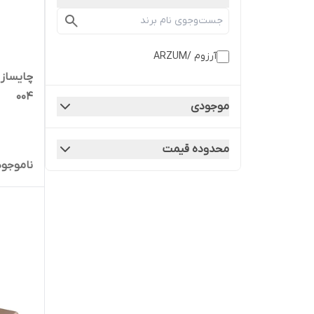
آرزوم /ARZUM
004
موجودی
محدوده قیمت
ناموجود