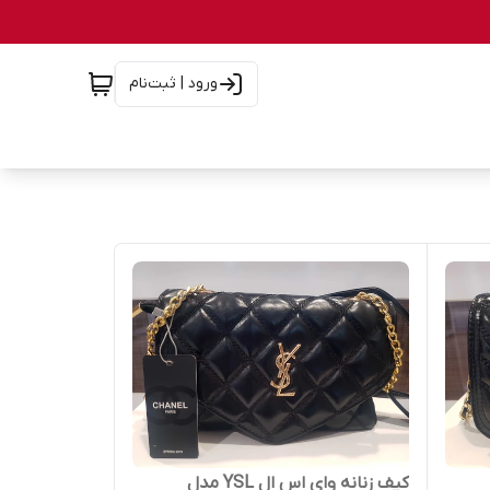
ورود | ثبت‌نام
کیف زنانه وای اس ال YSL مدل